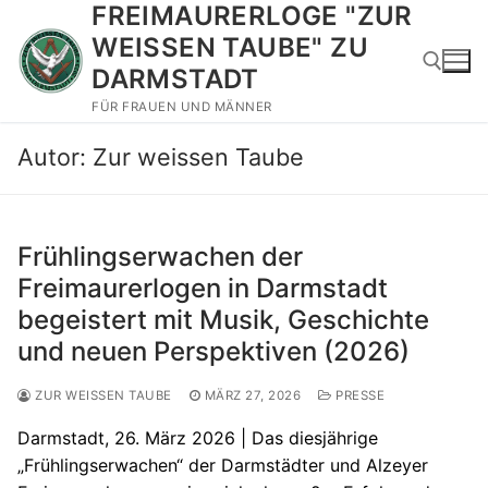
FREIMAURERLOGE "ZUR
Zum
Inhalt
WEISSEN TAUBE" ZU
springen
DARMSTADT
FÜR FRAUEN UND MÄNNER
Suchen nach:
Autor:
Zur weissen Taube
Frühlingserwachen der
Freimaurerlogen in Darmstadt
begeistert mit Musik, Geschichte
und neuen Perspektiven (2026)
ZUR WEISSEN TAUBE
MÄRZ 27, 2026
PRESSE
Darmstadt, 26. März 2026 | Das diesjährige
„Frühlingserwachen“ der Darmstädter und Alzeyer