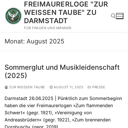
FREIMAURERLOGE "ZUR
Zum
Inhalt
WEISSEN TAUBE" ZU
springen
DARMSTADT
FÜR FRAUEN UND MÄNNER
Suchen nach:
Monat:
August 2025
Sommerglut und Musikleidenschaft
(2025)
ZUR WEISSEN TAUBE
AUGUST 11, 2025
PRESSE
Darmstadt 26.06.2025 | Pünktlich zum Sommerbeginn
haben die vier Freimaurerlogen »Zum flammenden
Schwert« (gegr. 1921), »Vereinigung von
Andreasbrüdern« (gegr. 1922), »Zum brennenden
Dornbusch« (gegr. 2019)…