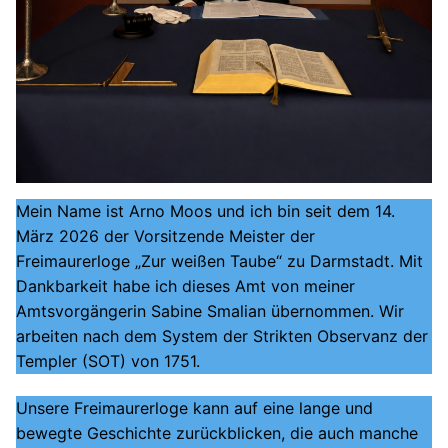
Mein Name ist Arno Moos und ich bin seit dem 14.
März 2026 der Vorsitzende Meister der
Freimaurerloge „Zur weißen Taube“ zu Darmstadt. Mit
Dankbarkeit habe ich dieses Amt von meiner
Amtsvorgängerin Sabine Smalian übernommen. Wir
arbeiten nach dem System der Strikten Observanz der
Templer (SOT) von 1751.
Unsere Freimaurerloge kann auf eine lange und
bewegte Geschichte zurückblicken, die auch manche