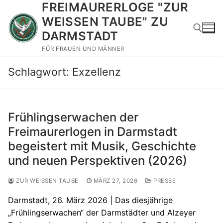
FREIMAURERLOGE "ZUR
Zum
Inhalt
WEISSEN TAUBE" ZU
springen
DARMSTADT
FÜR FRAUEN UND MÄNNER
Suchen nach:
Schlagwort:
Exzellenz
Frühlingserwachen der
Freimaurerlogen in Darmstadt
begeistert mit Musik, Geschichte
und neuen Perspektiven (2026)
ZUR WEISSEN TAUBE
MÄRZ 27, 2026
PRESSE
Darmstadt, 26. März 2026 | Das diesjährige
„Frühlingserwachen“ der Darmstädter und Alzeyer